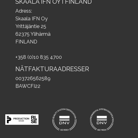
SKAALA IFN OY I FINLAND
Adress:
Skaala IFN Oy
Yrittäjäntie 25
62375 Ylihärmä
FINLAND
+358 (0)10 835 4700
NÄTFAKTURAADRESSER
003726562589
BAWCFI22