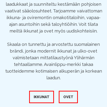
laadukkaat ja suunniteltu kestämään pohjoisen
vaativat sääolosuhteet. Tarjoamme vaivattoman
ikkuna- ja oviremontin omakotitaloihin, vapaa-
ajan asuntoihin sekä taloyhtiöihin. Voit tilata
meiltä ikkunat ja ovet myös uudiskohteisiin.
Skaala on tunnettu ja arvostettu suomalainen
brändi, jonka modernit ikkunat ja ulko-ovet
valmistetaan mittatilaustyönä Ylihärmän
tehtaallamme. Avainlippu-merkki takaa
tuotteidemme kotimaisen alkuperän ja korkean
laadun.
IKKUNAT
OVET