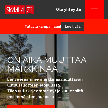
Ota yhteyttä
Tutustu kampanjaan!
Lue lisää
ON AIKA MUUTTAA
MARKKINAA
Lanseeraamme markkinaa muuttavan
uutuustuotteen elokuussa.
Tilaa uutiskirjeemme nyt ja kuulet siitä
ensimmäisten joukossa.