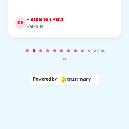
Pietiläinen Päivi
PP
Varkaus
Page
2
2 / 40
of
40