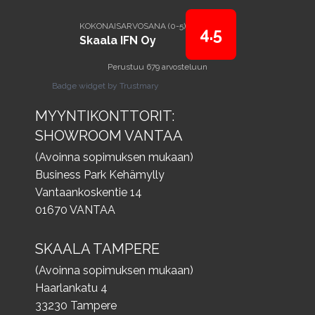
KOKONAISARVOSANA (0-5)
4.5
Skaala IFN Oy
Perustuu 679 arvosteluun
Badge widget by Trustmary
MYYNTIKONTTORIT:
SHOWROOM VANTAA
(Avoinna sopimuksen mukaan)
Business Park Kehämylly
Vantaankoskentie 14
01670 VANTAA
SKAALA TAMPERE
(Avoinna sopimuksen mukaan)
Haarlankatu 4
33230 Tampere