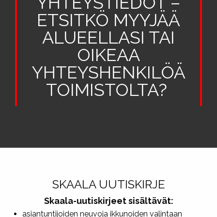
YHTEYSTIEDOT –
ETSITKÖ MYYJÄÄ
ALUEELLASI TAI
OIKEAA
YHTEYSHENKILÖÄ
TOIMISTOLTA?
SKAALA UUTISKIRJE
Skaala-uutiskirjeet sisältävät:
asiantuntijoiden neuvoja ikkunoiden valintaan