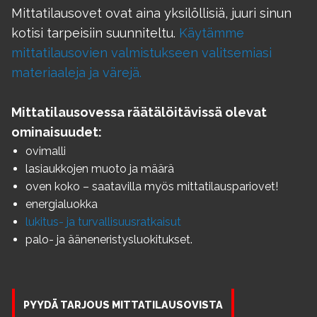
Mittatilausovet ovat aina yksilöllisiä, juuri sinun
kotisi tarpeisiin suunniteltu.
Käytämme
mittatilausovien valmistukseen valitsemiasi
materiaaleja ja värejä.
Mittatilausovessa räätälöitävissä olevat
ominaisuudet:
ovimalli
lasiaukkojen muoto ja määrä
oven koko – saatavilla myös mittatilauspariovet!
energialuokka
lukitus- ja turvallisuusratkaisut
palo- ja ääneneristysluokitukset.
PYYDÄ TARJOUS MITTATILAUSOVISTA