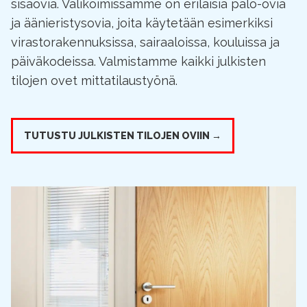
sisäovia. Valikoimissamme on erilaisia palo-ovia
ja äänieristysovia, joita käytetään esimerkiksi
virastorakennuksissa, sairaaloissa, kouluissa ja
päiväkodeissa. Valmistamme kaikki julkisten
tilojen ovet mittatilaustyönä.
TUTUSTU JULKISTEN TILOJEN OVIIN →