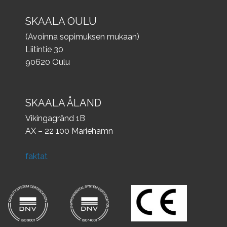
SKAALA OULU
(Avoinna sopimuksen mukaan)
Liitintie 30
90620 Oulu
SKAALA ÅLAND
Vikingagränd 1B
AX – 22 100 Mariehamn
faktat