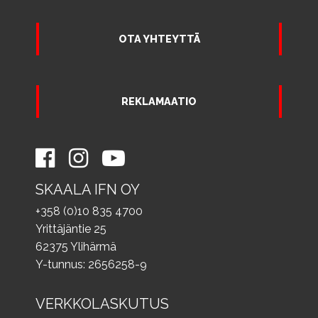
OTA YHTEYTTÄ
REKLAMAATIO
SKAALA IFN OY
+358 (0)10 835 4700
Yrittäjäntie 25
62375 Ylihärmä
Y-tunnus: 2656258-9
VERKKOLASKUTUS