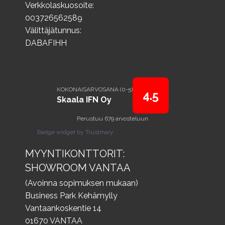
Verkkolaskuosoite:
003726562589
Välittäjätunnus:
DABAFIHH
KOKONAISARVOSANA (0-5)
4.5
Skaala IFN Oy
Perustuu 679 arvosteluun
Badge widget by Trustmary
MYYNTIKONTTORIT:
SHOWROOM VANTAA
(Avoinna sopimuksen mukaan)
Business Park Kehämylly
Vantaankoskentie 14
01670 VANTAA