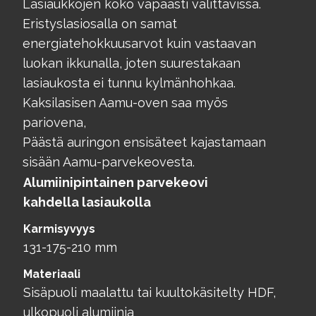
Lasiaukkojen koko vapaasti valittavissa.
Eristyslasiosalla on samat
energiatehokkuusarvot kuin vastaavan
luokan ikkunalla, joten suurestakaan
lasiaukosta ei tunnu kylmänhohkaa.
Kaksilasisen Aamu-oven saa myös
pariovena,
Päästä auringon ensisäteet kajastamaan
sisään Aamu-parvekeovesta.
Alumiinipintainen parvekeovi
kahdella lasiaukolla
Karmisyvyys
131-175-210 mm
Materiaali
Sisäpuoli maalattu tai kuultokäsitelty HDF,
ulkopuoli alumiinia