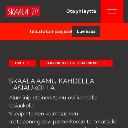
Ota yhteyttä
Tutustu kampanjaan!
Lue lisää
OVET
PARVEKEOVET & TERASSIOVET
SKAALA AAMU KAHDELLA
LASIAUKOLLA
Alumiinipintainen Aamu-ovi kahdella
lasiaukolla.
Sileäpintainen kolmelasinen
matalaenergiaovi parvekkeelle tai terassille.