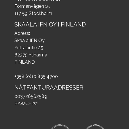
Förmanvägen 15
117 59 Stockholm
SKAALA IFN OY I FINLAND
Adress:
Skaala IFN Oy
Yrittäjäntie 25
62375 Ylihärmä
FINLAND
+358 (0)10 835 4700
NÄTFAKTURAADRESSER
003726562589
BAWCFI22