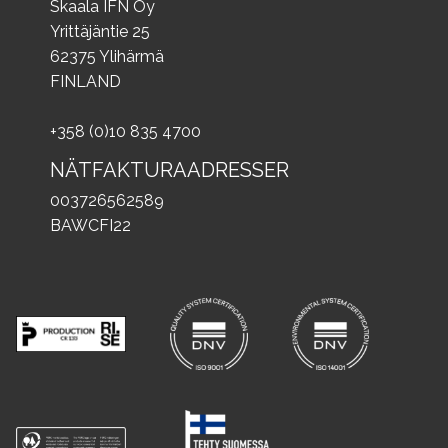
Skaala IFN Oy
Yrittäjäntie 25
62375 Ylihärmä
FINLAND
+358 (0)10 835 4700
NÄTFAKTURAADRESSER
003726562589
BAWCFI22