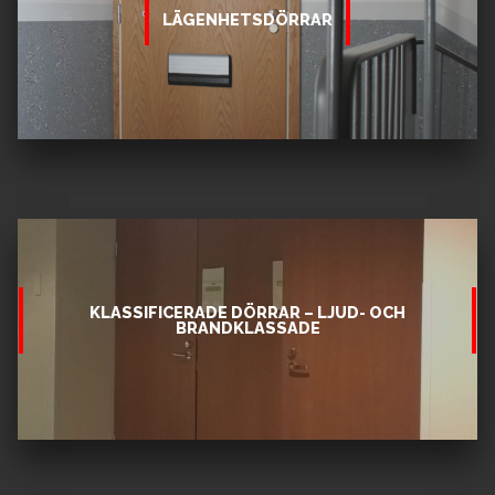
LÄGENHETSDÖRRAR
KLASSIFICERADE DÖRRAR – LJUD- OCH
BRANDKLASSADE