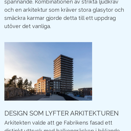
spännande. Kombinationen av strikta ljudkrav
och en arkitektur som kräver stora glasytor och
smäckra karmar gjorde detta till ett uppdrag
utöver det vanliga.
DESIGN SOM LYFTER ARKITEKTUREN
Arkitekten valde att ge Fabrikens fasad ett
distinkt uttryck med balkongräcken i böljande